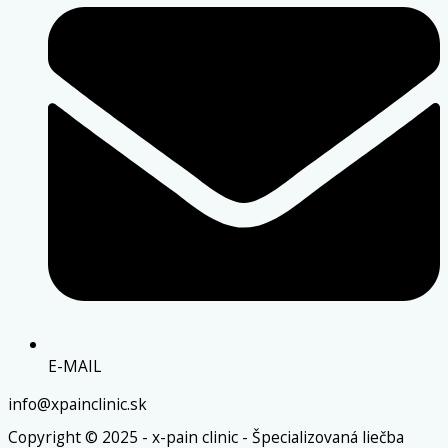
E-MAIL
info@xpainclinic.sk
Copyright © 2025 - x-pain clinic - Špecializovaná liečba