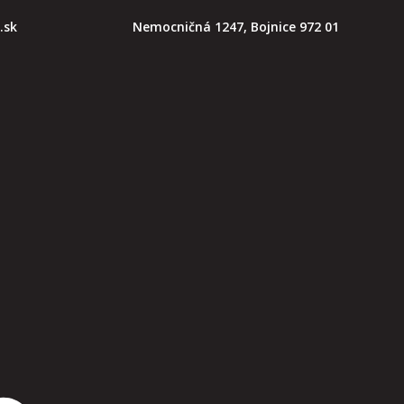
.sk
Nemocničná 1247, Bojnice 972 01
aj algeziológii.
Uvoľňuje svalstvo a okamžite
esti.
zme. Rebox na molekulárnej úrovni upravuje túto
zvyšuje odtok lymfy, relaxuje svalstvo a uvoľňuje spazmy.
ými bolesťami hlavy, akútnymi a chronickými bolesťami
om bolestivom syndróme.