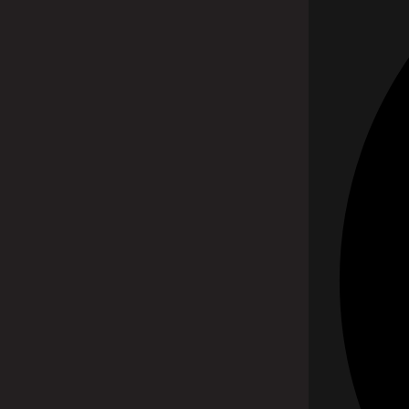
ADRESA
x – pain clinic s.r.o.
Nemocničná 1247
972 01 Bojnice