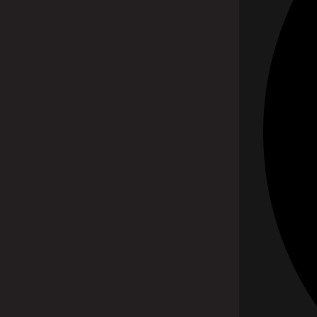
Sme špičková klinika liečby bolesti. Na základe profes
farmakologickú a relaxačnú terapiu, a ak je to žiadúce
GDPR - ochrana osobných údajov
Nastavenie cookies
KONTAKT PRE PACIENTOV