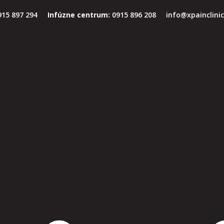
915 897 294
Infúzne centrum:
0915 896 208
info@xpainclinic
 Rebox je používaná v rehabilitácii, športovej medicíne 
veľmi dobrým efektom pri liečbe akútnej aj chronickej bol
edy sa naruší ideálna rovnováha kyselín a zásad v organi
rináša úľavu
. Okrem iného zlepšuje prekrvenie tkaniva, 
lnou bolesťou
, bolesťami hlavy, migrénami, postpunkčn
ch, kŕčoch, stuhnutom svalstve a komplexnom regionáln