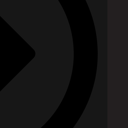
dividuálny terapeutický plán. Kombinujeme
me jediným pracoviskom svojho druhu v regióne.