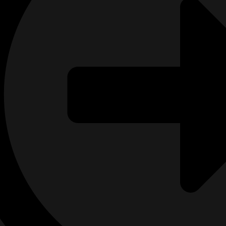
ionálnej diagnostiky poskytujeme každému pacientovi in
, doplníme liečbu invazívnou algeziologickou metódou. S